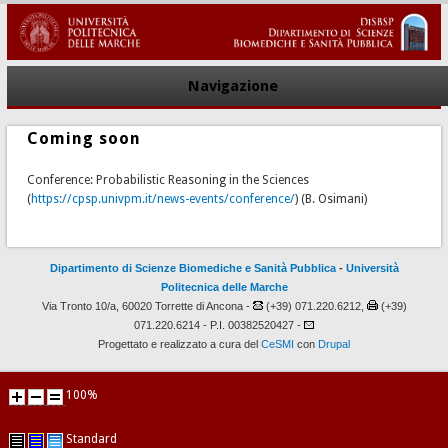
Navigazione
Coming soon
Conference: Probabilistic Reasoning in the Sciences
(
https://cpsp.univpm.it/news-events/conference/
) (B. Osimani)
Dipartimento di Scienze Biomediche e Sanità Pubblica
-
Università
Politecnica delle Marche
Via Tronto 10/a, 60020 Torrette di Ancona -
(+39) 071.220.6212,
(+39)
071.220.6214 - P.I. 00382520427 -
Progettato e realizzato a cura del
CeSMI
con
Drupal
100%
Standard