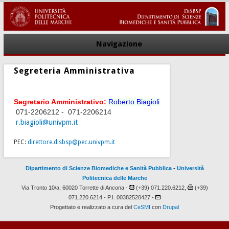
Navigazione
Segreteria Amministrativa
Segretario Amministrativo:
Roberto Biagioli
071-2206212 -
071-2206214
r.biagioli@univpm.it
PEC:
direttore.disbsp@pec.univpm.it
Dipartimento di Scienze Biomediche e Sanità Pubblica
-
Università
Politecnica delle Marche
Via Tronto 10/a, 60020 Torrette di Ancona -
(+39) 071.220.6212,
(+39)
071.220.6214 - P.I. 00382520427 -
Progettato e realizzato a cura del
CeSMI
con
Drupal